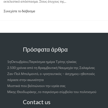
εκτελεστικό απόσπασμα. Στους άτυχους της...
Συνεχίστε το διάβασμα
Πρόσφατα άρθρα
1ηΟκτωβρίου,Παγκόσμια ημέρα Τρίτης ηλικίας
2.500 χρόνια από τη θριαμβευτική Ναυμαχία της Σαλαμίνας
Ζαν-Πολ Μπελμοντό, ο «γοητευτικός – άσχημος» ηθοποιός
πέρασε στην αιωνιότητα
Μυστικά που βελτιώνουν την υγεία σας
Μίκης Θεοδωράκης ,το παγκόσμιο σύμβολο του πολιτισμού
Contact us