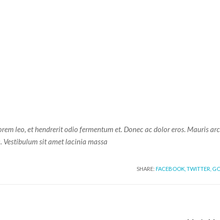
lorem leo, et hendrerit odio fermentum et. Donec ac dolor eros. Mauris ar
c. Vestibulum sit amet lacinia massa
SHARE:
FACEBOOK,
TWITTER,
GO