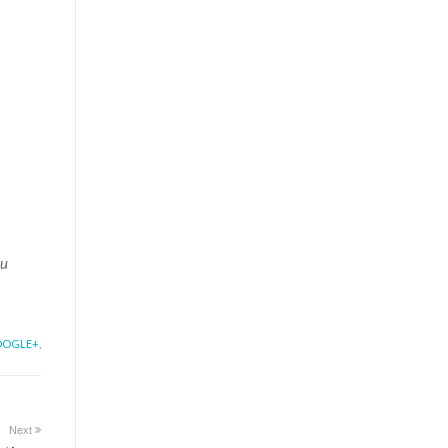
cu
OGLE+,
Next