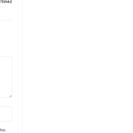
rtinez
σω.