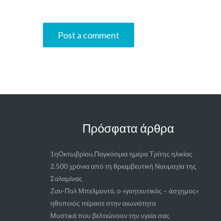
Πρόσφατα άρθρα
1ηΟκτωβρίου,Παγκόσμια ημέρα Τρίτης ηλικίας
2.500 χρόνια από τη θριαμβευτική Ναυμαχία της
Σαλαμίνας
Ζαν-Πολ Μπελμοντό, ο «γοητευτικός – άσχημος»
ηθοποιός πέρασε στην αιωνιότητα
Μυστικά που βελτιώνουν την υγεία σας