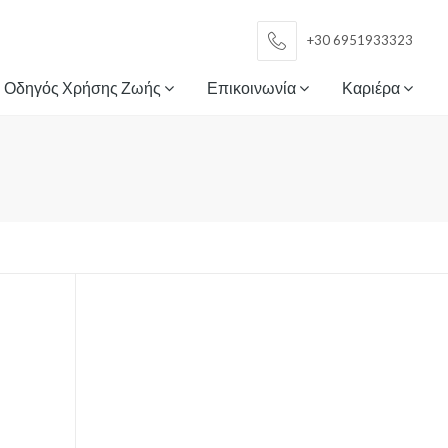
+30 6951933323
Οδηγός Χρήσης Ζωής
Επικοινωνία
Καριέρα