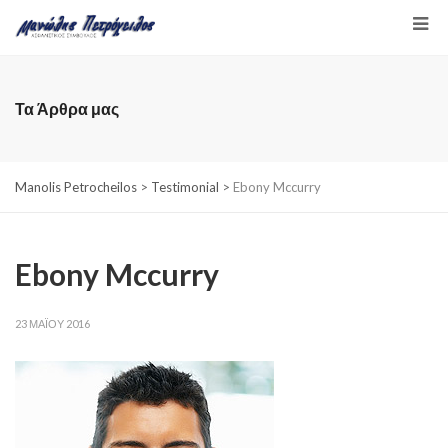
Τα Άρθρα μας
Manolis Petrocheilos
>
Testimonial
>
Ebony Mccurry
Ebony Mccurry
23 ΜΑΪ́ΟΥ 2016