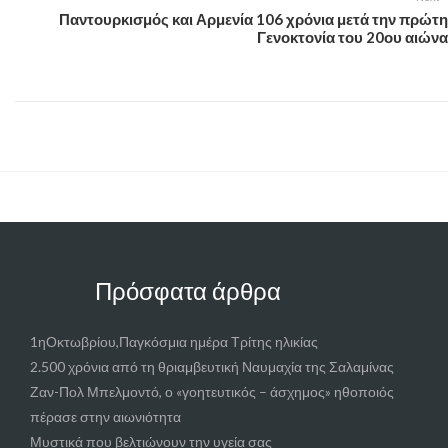
Παντουρκισμός και Αρμενία 106 χρόνια μετά την πρώτη
Γενοκτονία του 20ου αιώνα
Πρόσφατα άρθρα
1ηΟκτωβρίου,Παγκόσμια ημέρα Τρίτης ηλικίας
2.500 χρόνια από τη θριαμβευτική Ναυμαχία της Σαλαμίνας
Ζαν-Πολ Μπελμοντό, ο «γοητευτικός – άσχημος» ηθοποιός
πέρασε στην αιωνιότητα
Μυστικά που βελτιώνουν την υγεία σας