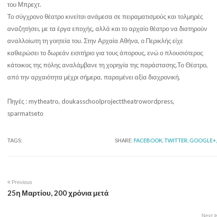
του Μπρεχτ.
Το σύγχρονο θέατρο κινείται ανάμεσα σε πειραματισμούς και τολμηρές
αναζητήσει, με τα έργα εποχής, αλλά και το αρχαίο θέατρο να διατηρούν
αναλλοίωτη τη γοητεία του. Στην Αρχαία Αθήνα, ο Περικλής είχε
καθιερώσει το δωρεάν εισιτήριο για τους άπορους, ενώ ο πλουσιότερος
κάτοικος της πόλης αναλάμβανε τη χορηγία της παράστασης.Το Θέατρο,
από την αρχαιότητα μέχρι σήμερα, παραμένει αξία διαχρονική.
Πηγές : mytheatro, doukasschoolprojecttheatrowordpress,
sparmatseto
TAGS:
SHARE:
FACEBOOK,
TWITTER,
GOOGLE+,
Previous
25η Μαρτίου, 200 χρόνια μετά
Next