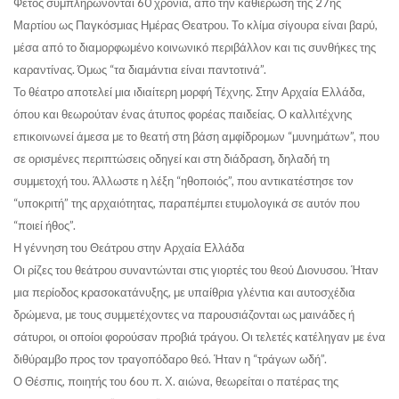
Φέτος συμπληρώνονται 60 χρόνια, από την καθιέρωση της 27ης
Μαρτίου ως Παγκόσμιας Ημέρας Θεατρου. Το κλίμα σίγουρα είναι βαρύ,
μέσα από το διαμορφωμένο κοινωνικό περιβάλλον και τις συνθήκες της
καραντίνας. Όμως “τα διαμάντια είναι παντοτινά”.
Το θέατρο αποτελεί μια ιδιαίτερη μορφή Τέχνης. Στην Αρχαία Ελλάδα,
όπου και θεωρούταν ένας άτυπος φορέας παιδείας. Ο καλλιτέχνης
επικοινωνεί άμεσα με το θεατή στη βάση αμφίδρομων “μυνημάτων”, που
σε ορισμένες περιπτώσεις οδηγεί και στη διάδραση, δηλαδή τη
συμμετοχή του. Άλλωστε η λέξη “ηθοποιός”, που αντικατέστησε τον
“υποκριτή” της αρχαιότητας, παραπέμπει ετυμολογικά σε αυτόν που
“ποιεί ήθος”.
Η γέννηση του Θεάτρου στην Αρχαία Ελλάδα
Οι ρίζες του θεάτρου συναντώνται στις γιορτές του θεού Διονυσου. Ήταν
μια περίοδος κρασοκατάνυξης, με υπαίθρια γλέντια και αυτοσχέδια
δρώμενα, με τους συμμετέχοντες να παρουσιάζονται ως μαινάδες ή
σάτυροι, οι οποίοι φορούσαν προβιά τράγου. Οι τελετές κατέληγαν με ένα
διθύραμβο προς τον τραγοπόδαρο θεό. Ήταν η “τράγων ωδή”.
Ο Θέσπις, ποιητής του 6ου π. Χ. αιώνα, θεωρείται ο πατέρας της