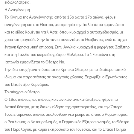
ειδωλολατρεία.
Η Αναγέννηση
Το Κίνημα της Αναγέννησης, από το 15ο ως το 17ο αιώνα, φέρνει
αναγέννηση και στο Θέατρο, με αφετηρία την Ιταλία όπου εμφανίζεται
και το είδος Κομέντια ντελ Άρτε, όπου κυριαρχεί ο αυτόσχεδιασμός, με
χορό και τραγούδι. Στην Ισπανία συναντάμε το Θερβάντες, ενώ υπάρχει
έντονη θρησκευτική επιρροή. Στην Αγγλία κυριαρχεί η μορφή του Σαίξπηρ
και στη Γαλλία του κωμωδιογράφου Μολιέρου. Το 17ο αιώνα στη
Ιαπωνία εμφανίζεται το Θέατρο Νο.
Την ίδια εποχή αναπτύσσεται το Κρητικό Θέατρο, με το ιδιαίτερο τοπικό
ιδίωμα και παραστάσεις σε ανοιχτούς χώρους. Ξεχωρίζει ο Ερωτόκριτος
του Βιτσέντζου Κορνάρου.
Το σύγχρονο θέατρο
Ο 18ος αιώνας, ως αιώνας κοινωνικών ανακατάταξεων, φέρνει το
Αστικό θέατρο, με τη διακωμώδηση της αριστοκρατίας, και την Όπερα.
Τους επόμενους αιώνες ακολουθούν νέα ρεύματα, όπως ο Ρομαντισμός,
ο Ρεαλισμός, ο Νατουραλισμός, ο Γερμανικός Εξπρεσιονισμός, το Θέατρο
του Παραλόγου, με κύριο εκπρόσωπο τον Ιονέσκο, και το Επικό Ποίημα