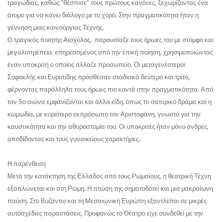
τραγωδίας, καθώς “θέσπισε” τους πρώτους κανόνες, ξεχωρίζοντας ένα
άτομο για να κάνει διάλογο με το χορό. Στην πραγματικότητα ήταν η
γέννηση μιας καινούργιας Τέχνης.
Ο τραγικός ποιητής Αισχύλος, παρουσίαζε τους ήρωες του με στόμφο και
μεγαλοπρέπεια, επηρεασμένος από την επική ποίηση, χρησιμοποιώντας
έναν υποκριτή ο οποίος άλλαζε προσωπείο. Οι μεταγενέστεροι
Σοφοκλής και Ευριπίδης πρόσθεσαν σταδιακά δεύτερο και τρίτο,
φέρνοντας παράλληλα τους ήρωες πιο κοντά στην πραγματικότητα. Από
τον 5ο αιώνα εμφανίζονται και άλλα είδη, όπως το σατυρικό δράμα και η
κωμωδία, με κυριότερο εκπρόσωπο τον Αριστοφάνη, γνωστό για την
καυστικότητα και την αθυροστομία του. Οι υποκριτές ήταν μόνο άνδρες,
αποδίδοντας και τους γυναικείους χαρακτήρες.
Η παρένθεση
Μετά την κατάκτηση της Ελλάδας από τους Ρωμαίους, η θεατρική Τέχνη
εξαπλώνεται και στη Ρώμη. Η πτώση της σηματοδοτεί και μια μακραίωνη
παύση. Στο Βυζάντιο και τη Μεσαιωνική Ευρώπη εξαντλείται σε μικρές
αυτοσχέδιες παραστάσεις. Προφανώς το Θέατρο είχε συνδεθεί με την