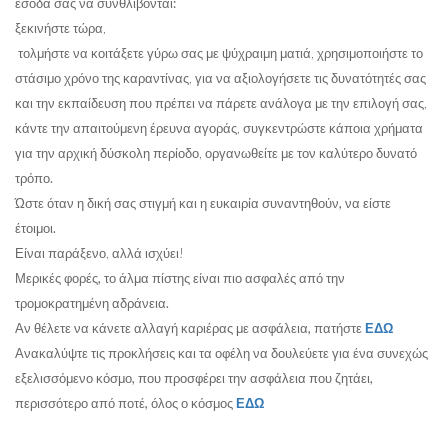
έσοδά σας να συνθλίβονται:
ξεκινήστε
τώρα
,
τολμήστε να κοιτάξετε γύρω σας με ψύχραιμη ματιά
, χρησιμοποιήστε το
στάσιμο χρόνο της καραντίνας,
για να αξιολογήσετε τις δυνατότητές σας
και την εκπαίδευση που πρέπει να πάρετε
ανάλογα με την επιλογή σας,
κάντε την απαιτούμενη έρευνα αγοράς
,
συγκεντρώστε κάποια χρήματα
για την αρχική δύσκολη περίοδο,
οργανωθείτε με τον καλύτερο δυνατό
τρόπο.
Ώστε όταν η δική σας στιγμή και η ευκαιρία συναντηθούν, να είστε
έτοιμοι.
Είναι παράξενο, αλλά ισχύει!
Μερικές φορές, το άλμα πίστης είναι πιο ασφαλές από την
τρομοκρατημένη αδράνεια.
Αν θέλετε να κάνετε αλλαγή καριέρας με ασφάλεια, πατήστε
ΕΔΩ
Ανακαλύψτε τις προκλήσεις και τα οφέλη να δουλεύετε για ένα συνεχώς
εξελισσόμενο κόσμο, που προσφέρει την ασφάλεια που ζητάει,
περισσότερο από ποτέ, όλος ο κόσμος
ΕΔΩ