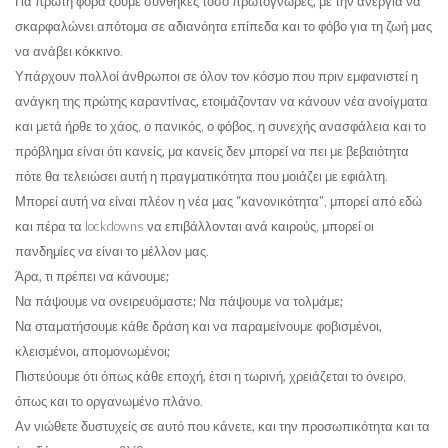
Για πρώτη φορά ζούμε
συνθήκες τόσο πρωτόγνωρες, με την ανεργία να
σκαρφαλώνει απότομα σε αδιανόητα επίπεδα και το φόβο για τη ζωή μας
να ανάβει κόκκινο
.
Υπάρχουν πολλοί άνθρωποι σε όλον τον κόσμο
που πριν εμφανιστεί η
ανάγκη της πρώτης καραντίνας, ετοιμάζονταν να κάνουν νέα ανοίγματα
και μετά ήρθε το χάος, ο πανικός, ο φόβος, η συνεχής ανασφάλεια και
το
πρόβλημα είναι ότι κανείς, μα κανείς δεν μπορεί να πει με βεβαιότητα
πότε θα τελειώσει αυτή η πραγματικότητα
που μοιάζει με εφιάλτη.
Μπορεί αυτή να είναι πλέον η νέα μας “κανονικότητα”
, μπορεί από εδώ
και πέρα τα lockdowns να επιβάλλονται ανά καιρούς, μπορεί οι
πανδημίες να είναι το μέλλον μας.
Άρα, τι πρέπει να κάνουμε;
Να πάψουμε να ονειρευόμαστε; Να πάψουμε να τολμάμε;
Να σταματήσουμε κάθε δράση και να παραμείνουμε φοβισμένοι,
κλεισμένοι, απομονωμένοι;
Πιστεύουμε ότι όπως
κάθε εποχή, έτσι η τωρινή, χρειάζεται το όνειρο
,
όπως και το οργανωμένο πλάνο.
Αν νιώθετε δυστυχείς σε αυτό που κάνετε, και την προσωπικότητα και τα