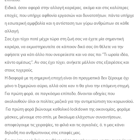
Ειδικά,
όσον αφορά στην αλλαγή καριέρας
, ακόμα και στις καλύτερες
εποχές, που υπήρχε αφθονία εργασιών και δυνατοτήτων,
πάντα υπήρχε
η εσωτερική αμφιβολία και η αντίσταση των γύρω ανθρώπων σε κάθε
αλλαγή
.
Σας έχει τύχει ποτέ μέχρι τώρα στη ζωή σας να έχετε μία σημαντική
καριέρα, να εκμυστηρευτείτε σε κάποιον δικό σας ότι θέλετε να την
αφήσετε για κάτι άλλο
που ονειρεύεστε και
να σας πει “Τι ωραία ιδέα,
κάντο αμέσως;”.
Αν σας έχει τύχει, ανήκετε μάλλον στις εξαιρέσεις και
στους τυχερούς.
Η διαφορά με τη σημερινή εποχή είναι ότι πραγματικά δεν ξέρουμε όχι
μόνο τι ξημερώνει αύριο, αλλά ούτε καν τι θα γίνει την επόμενη στιγμή.
Για πρώτη φορά, σε παγκόσμιο επίπεδο,
δίνονται οδηγίες που
ακολουθούν όλοι οι πολίτες μαζικά για την αντιμετώπιση του κορωνοϊού.
Για πρώτη φορά
βιώνουμε καθολικό lockdown της οικονομίας, φοράμε
μάσκες, μένουμε στο σπίτι, με δικαίωμα ελάχιστων συναντήσεων,
αποφεύγουμε τις χειραψίες, τα φιλιά
και τις αγκαλιές
, ό, τι μας κάνει
δηλαδή πιο ανθρώπινους στις επαφές μας.