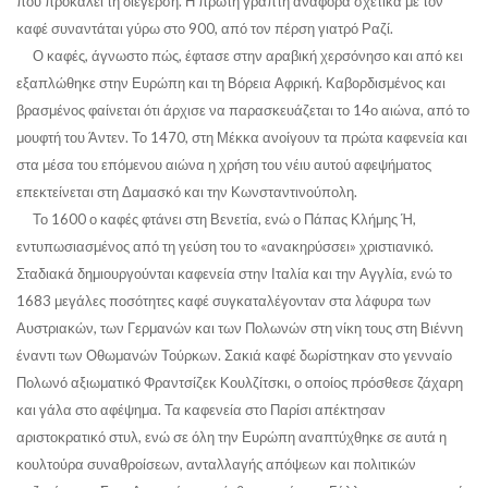
που προκαλεί τη διέγερση. Η πρώτη γραπτή αναφορά σχετικά με τον
καφέ συναντάται γύρω στο 900, από τον πέρση γιατρό Ραζί.
Ο καφές, άγνωστο πώς, έφτασε στην αραβική χερσόνησο και από κει
εξαπλώθηκε στην Ευρώπη και τη Βόρεια Αφρική. Καβορδισμένος και
βρασμένος φαίνεται ότι άρχισε να παρασκευάζεται το 14
ο
αιώνα, από το
μουφτή του Άντεν. Το 1470, στη Μέκκα ανοίγουν τα πρώτα καφενεία και
στα μέσα του επόμενου αιώνα η χρήση του νέιυ αυτού αφεψήματος
επεκτείνεται στη Δαμασκό και την Κωνσταντινούπολη.
Το 1600 ο καφές φτάνει στη Βενετία, ενώ ο Πάπας Κλήμης Ή,
εντυπωσιασμένος από τη γεύση του το «ανακηρύσσει» χριστιανικό.
Σταδιακά δημιουργούνται καφενεία στην Ιταλία και την Αγγλία, ενώ το
1683 μεγάλες ποσότητες καφέ συγκαταλέγονταν στα λάφυρα των
Αυστριακών, των Γερμανών και των Πολωνών στη νίκη τους στη Βιέννη
έναντι των Οθωμανών Τούρκων. Σακιά καφέ δωρίστηκαν στο γενναίο
Πολωνό αξιωματικό Φραντσίζεκ Κουλζίτσκι, ο οποίος πρόσθεσε ζάχαρη
και γάλα στο αφέψημα. Τα καφενεία στο Παρίσι απέκτησαν
αριστοκρατικό στυλ, ενώ σε όλη την Ευρώπη αναπτύχθηκε σε αυτά η
κουλτούρα συναθροίσεων, ανταλλαγής απόψεων και πολιτικών