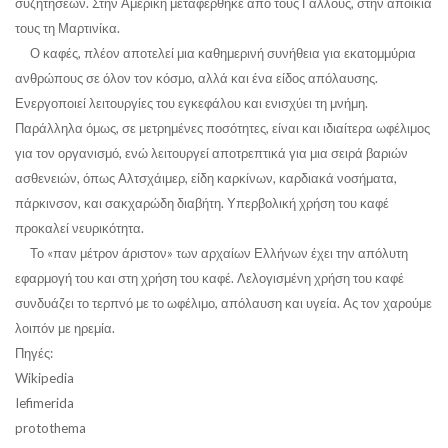
συζητήσεων. Στην Αμερική μεταφέρθηκε από τους Γάλλους, στην αποικία
τους τη Μαρτινίκα.
Ο καφές, πλέον αποτελεί μια καθημερινή συνήθεια για εκατομμύρια
ανθρώπους σε όλον τον κόσμο, αλλά και ένα είδος απόλαυσης.
Ενεργοποιεί λειτουργίες του εγκεφάλου και ενισχύει τη μνήμη.
Παράλληλα όμως, σε μετρημένες ποσότητες, είναι και ιδιαίτερα ωφέλιμος
για τον οργανισμό, ενώ λειτουργεί αποτρεπτικά για μια σειρά βαριών
ασθενειών, όπως Αλτσχάιμερ, είδη καρκίνων, καρδιακά νοσήματα,
πάρκινσον, και σακχαρώδη διαβήτη. Υπερβολική χρήση του καφέ
προκαλεί νευρικότητα.
Το «παν μέτρον άριστον» των αρχαίων Ελλήνων έχει την απόλυτη
εφαρμογή του και στη χρήση του καφέ. Λελογισμένη χρήση του καφέ
συνδυάζει το τερπνό με το ωφέλιμο, απόλαυση και υγεία. Ας τον χαρούμε
λοιπόν με ηρεμία.
Πηγές:
Wikipedia
Iefimerida
protothema