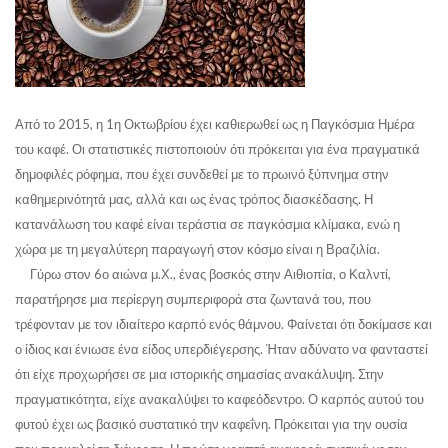
Από το 2015, η 1
η
Οκτωβρίου έχει καθιερωθεί ως η Παγκόσμια Ημέρα
του καφέ. Οι στατιστικές πιστοποιούν ότι πρόκειται για ένα πραγματικά
δημοφιλές ρόφημα, που έχει συνδεθεί με το πρωινό ξύπνημα στην
καθημερινότητά μας, αλλά και ως ένας τρόπος διασκέδασης. Η
κατανάλωση του καφέ είναι τεράστια σε παγκόσμια κλίμακα, ενώ η
χώρα με τη μεγαλύτερη παραγωγή στον κόσμο είναι η Βραζιλία.
Γύρω στον 6
ο
αιώνα μ.Χ., ένας βοσκός στην Αιθιοπία, ο Καλντί,
παρατήρησε μια περίεργη συμπεριφορά στα ζωντανά του, που
τρέφονταν με τον ιδιαίτερο καρπό ενός θάμνου. Φαίνεται ότι δοκίμασε και
ο ίδιος και ένιωσε ένα είδος υπερδιέγερσης. Ήταν αδύνατο να φανταστεί
ότι είχε προχωρήσει σε μια ιστορικής σημασίας ανακάλυψη. Στην
πραγματικότητα, είχε ανακαλύψει το καφεόδεντρο. Ο καρπός αυτού του
φυτού έχει ως βασικό συστατικό την καφεΐνη. Πρόκειται για την ουσία