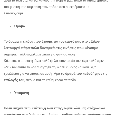
αυτά τα ταλέντα και θα κάνουν την πορεία μας, παρά τα όποια εμπόδια,
πιο φυσική, πιο ταιριαστή στον τρόπο που σκεφτόμαστε και
λειτουργούμε.
Όραμα
Το όραμα, η εικόνα που έχουμε για τον εαυτό μας στο μέλλον
λειτουργεί πάρα πολύ δυναμικά στις κινήσεις που κάνουμε
σήμερα
, ή αλλιώς μιλάμε απλά για φαντασίωση.
Κάποιος, ο οποίος φτάνει πολύ ψηλά στον τομέα του, έχει πολύ πριν
«δει» τον εαυτό του σε αυτή τη θέση, διατεθειμένος να κάνει ό, τι
χρειάζεται για να φτάσει σε αυτή. Άρα
το όραμά του καθοδήγησε τις
επιλογές του
, ακόμα και σε καθημερινό επίπεδο.
Υπομονή
Πολύ συχνά στην επίτευξη των επαγγελματικών μας στόχων και
γενικότερα στη ζωή μας συμβαίνουν καθυστερήσεις, πράγματα που