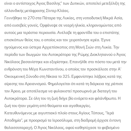
είναι ο αντίστοιχος Άγιος Βασίλης” των Δυτικών, αποτελεί μετεξέλιξη της
ολλανδικής μετάφρασης Σίντερ Κλάας.
Γεννήθηκε το 270 στα Πάταρα της Λυκίας, στη νοτιοδυτική Μικρά Ασία,
από ευσεβείς γονείς. Ορφάνεψε σε νεαρή ηλικία, κληρονομώντας από
αυτούς μια τεράστια περιουσία. Ανέλαβε τη φροντίδα του ο επιστάτης
επισκόπων θείος του, ο οποίος και τον χειροτόνησε ιερέα. Έγινε
ηγούμενος και ύστερα Αρχιεπίσκοπος στη Μονή Σιών στη Λυκία. Την
περίοδο των διωγμών του Αυτοκράτορα της Ρώμης Διοκλητιανού ο Άγιος
Νικόλαος βασανίστηκε και εξορίστηκε. Επανήλθε στο πόστο του μετά την
ενθρόνιση του Μέγα Κωνσταντίνου, ο οποίος τον προσκάλεσε στην Α’
Οικουμενική Σύνοδο στη Νίκαια το 325. Εμφανίστηκε λάβρος κατά της
αίρεσης του Αρειανισμού. Φημολογείται ότι κατά τη διάρκεια της ράπισε
τον Άρειο, με αποτέλεσμα να φυλακιστεί προσωρινά με διαταγή του
Αυτοκράτορα. Σε όλη του τη ζωή διήγε βίο ενάρετο και φιλάνθρωπο. Η
ζωή του ήταν γεμάτη από θαύματα και αγαθοεργίες.
Κατευθυνόμενος με αιγυπτιακό πλοίο στους Αγίους Τόπους, “Ιερά
Αποδημία”, με προορισμό τα Ιεροσόλυμα, στη διαδρομή άρχισε έντονη
θαλασσοταραχή. Ο Άγιος Νικόλαος, αφού καθησύχασε το φοβισμένο