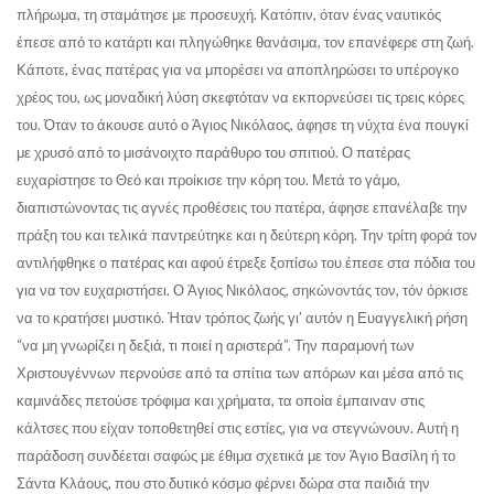
πλήρωμα, τη σταμάτησε με προσευχή. Κατόπιν, όταν ένας ναυτικός
έπεσε από το κατάρτι και πληγώθηκε θανάσιμα, τον επανέφερε στη ζωή.
Κάποτε, ένας πατέρας για να μπορέσει να αποπληρώσει το υπέρογκο
χρέος του, ως μοναδική λύση σκεφτόταν να εκπορνεύσει τις τρεις κόρες
του. Όταν το άκουσε αυτό ο Άγιος Νικόλαος, άφησε τη νύχτα ένα πουγκί
με χρυσό από το μισάνοιχτο παράθυρο του σπιτιού. Ο πατέρας
ευχαρίστησε το Θεό και προίκισε την κόρη του. Μετά το γάμο,
διαπιστώνοντας τις αγνές προθέσεις του πατέρα, άφησε επανέλαβε την
πράξη του και τελικά παντρεύτηκε και η δεύτερη κόρη. Την τρίτη φορά τον
αντιλήφθηκε ο πατέρας και αφού έτρεξε ξοπίσω του έπεσε στα πόδια του
για να τον ευχαριστήσει. Ο Άγιος Νικόλαος, σηκώνοντάς τον, τόν όρκισε
να το κρατήσει μυστικό. Ήταν τρόπος ζωής γι’ αυτόν η Ευαγγελική ρήση
“να μη γνωρίζει η δεξιά, τι ποιεί η αριστερά”. Την παραμονή των
Χριστουγέννων περνούσε από τα σπίτια των απόρων και μέσα από τις
καμινάδες πετούσε τρόφιμα και χρήματα, τα οποία έμπαιναν στις
κάλτσες που είχαν τοποθετηθεί στις εστίες, για να στεγνώνουν. Αυτή η
παράδοση συνδέεται σαφώς με έθιμα σχετικά με τον Άγιο Βασίλη ή το
Σάντα Κλάους, που στο δυτικό κόσμο φέρνει δώρα στα παιδιά την