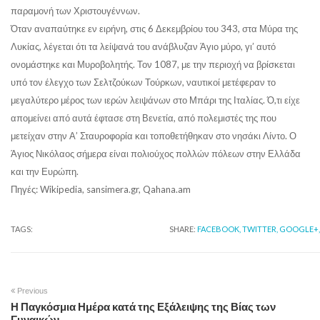
παραμονή των Χριστουγέννων.
Όταν αναπαύτηκε εν ειρήνη, στις 6 Δεκεμβρίου του 343, στα Μύρα της
Λυκίας, λέγεται ότι τα λείψανά του ανάβλυζαν Άγιο μύρο, γι’ αυτό
ονομάστηκε και Μυροβολητής. Τον 1087, με την περιοχή να βρίσκεται
υπό τον έλεγχο των Σελτζούκων Τούρκων, ναυτικοί μετέφεραν το
μεγαλύτερο μέρος των ιερών λειψάνων στο Μπάρι της Ιταλίας. Ό,τι είχε
απομείνει από αυτά έφτασε στη Βενετία, από πολεμιστές της που
μετείχαν στην Α’ Σταυροφορία και τοποθετήθηκαν στο νησάκι Λίντο. Ο
Άγιος Νικόλαος σήμερα είναι πολιούχος πολλών πόλεων στην Ελλάδα
και την Ευρώπη.
Πηγές: Wikipedia, sansimera.gr, Qahana.am
TAGS:
SHARE:
FACEBOOK,
TWITTER,
GOOGLE+,
Previous
Η Παγκόσμια Ημέρα κατά της Εξάλειψης της Βίας των
Γυναικών