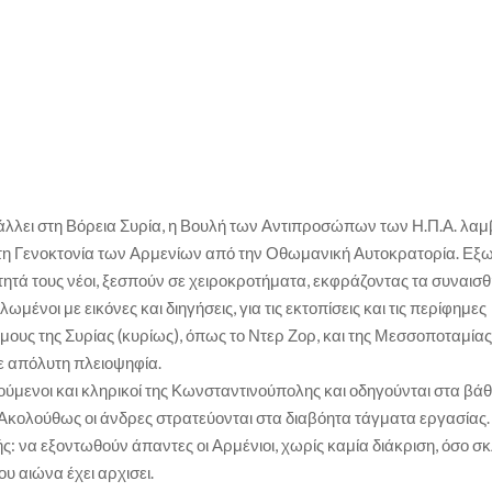
άλλει στη Βόρεια Συρία, η Βουλή των Αντιπροσώπων των Η.Π.Α. λαμ
 τη Γενοκτονία των Αρμενίων από την Οθωμανική Αυτοκρατορία. Εξ
ότητά τους νέοι, ξεσπούν σε χειροκροτήματα, εκφράζοντας τα συναισ
ένοι με εικόνες και διηγήσεις, για τις εκτοπίσεις και τις περίφημες
ους της Συρίας (κυρίως), όπως το Ντερ Ζορ, και της Μεσσοποταμίας
με απόλυτη πλειοψηφία.
ούμενοι και κληρικοί της Κωνσταντινούπολης και οδηγούνται στα βάθ
 Ακολούθως οι άνδρες στρατεύονται στα διαβόητα τάγματα εργασίας.
ς: να εξοντωθούν άπαντες οι Αρμένιοι, χωρίς καμία διάκριση, όσο σ
υ αιώνα έχει αρχισει.