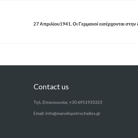
27 Απριλίου1941. Οι Γερμανοί εισέρχονται στην
Contact us
Τηλ. Επικοινωνίας +30 6951933323
Email: info@manolispetrocheilos.gr