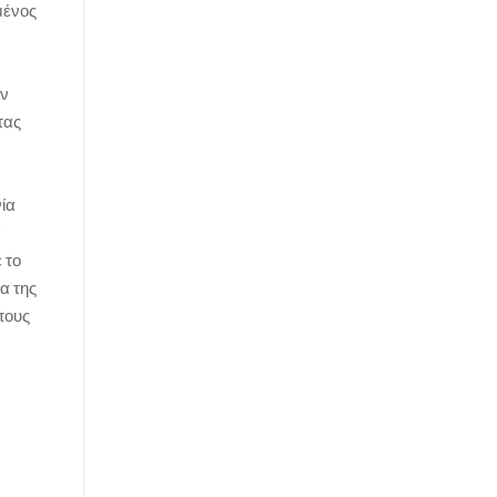
μένος
ον
τας
ία
α
 το
α της
πους