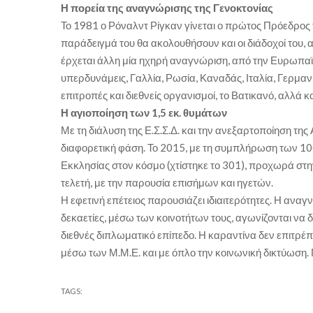
Η πορεία της αναγνώρισης της Γενοκτονίας
Το 1981 ο Ρόναλντ Ρίγκαν γίνεται ο πρώτος Πρόεδρος τ
παράδειγμά του θα ακολουθήσουν και οι διάδοχοί του,
έρχεται άλλη μία ηχηρή αναγνώριση, από την Ευρωπαϊκ
υπερδυνάμεις, Γαλλία, Ρωσία, Καναδάς, Ιταλία, Γερμανί
επιτροπές και διεθνείς οργανισμοί, το Βατικανό, αλλά
Η αγιοποίηση των 1,5 εκ. θυμάτων
Με τη διάλυση της Ε.Σ.Σ.Δ. και την ανεξαρτοποίηση τη
διαφορετική φάση. Το 2015, με τη συμπλήρωση των 100
Εκκλησίας στον κόσμο (χτίστηκε το 301), προχωρά στην
τελετή, με την παρουσία επισήμων και ηγετών.
Η εφετινή επέτειος παρουσιάζει ιδιαιτερότητες. Η αναγν
δεκαετίες, μέσω των κοινοτήτων τους, αγωνίζονται να δ
διεθνές διπλωματικό επίπεδο. Η καραντίνα δεν επιτρέπ
μέσω των Μ.Μ.Ε. και με όπλο την κοινωνική δικτύωση. 
TAGS: