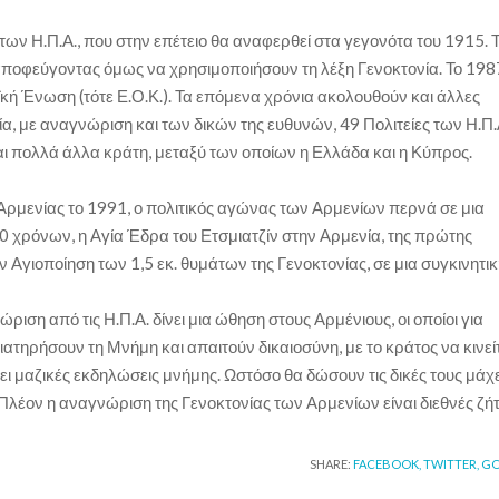
ων Η.Π.Α., που στην επέτειο θα αναφερθεί στα γεγονότα του 1915. 
 αποφεύγοντας όμως να χρησιμοποιήσουν τη λέξη Γενοκτονία. Το 198
ή Ένωση (τότε Ε.Ο.Κ.). Τα επόμενα χρόνια ακολουθούν και άλλες
α, με αναγνώριση και των δικών της ευθυνών, 49 Πολιτείες των Η.Π.
 και πολλά άλλα κράτη, μεταξύ των οποίων η Ελλάδα και η Κύπρος.
ς Αρμενίας το 1991, ο πολιτικός αγώνας των Αρμενίων περνά σε μια
 χρόνων, η Αγία Έδρα του Ετσμιατζίν στην Αρμενία, της πρώτης
 Αγιοποίηση των 1,5 εκ. θυμάτων της Γενοκτονίας, σε μια συγκινητι
ώριση από τις Η.Π.Α. δίνει μια ώθηση στους Αρμένιους, οι οποίοι για
ιατηρήσουν τη Μνήμη και απαιτούν δικαιοσύνη, με το κράτος να κινεί
ει μαζικές εκδηλώσεις μνήμης. Ωστόσο θα δώσουν τις δικές τους μάχε
Πλέον η αναγνώριση της Γενοκτονίας των Αρμενίων είναι διεθνές ζή
SHARE:
FACEBOOK,
TWITTER,
GO