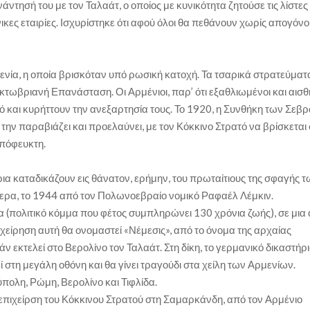
ντησή του με τον Ταλαάτ, ο οποίος με κυνικότητα ζητούσε τις λίστες
κες εταιρίες. Ισχυρίστηκε ότι αφού όλοι θα πεθάνουν χωρίς απογόνο
ρμενία, η οποία βρισκόταν υπό ρωσική κατοχή. Τα τσαρικά στρατεύματ
κτωβριανή Επανάσταση. Οι Αρμένιοι, παρ’ ότι εξαθλιωμένοι και αισ
ρό και κυρήττουν την ανεξαρτησία τους. Το 1920, η Συνθήκη των Σεβ
 την παραβιάζει και προελαύνει, με τον Κόκκινο Στρατό να βρίσκεται
απόφευκτη.
ια καταδικάζουν εις θάνατον, ερήμην, του πρωταίτιους της σφαγής 
τερα, το 1944 από τον Πολωνοεβραίο νομικό Ραφαέλ Λέμκιν.
 (πολιτικό κόμμα που φέτος συμπληρώνει 130 χρόνια ζωής), σε μια
χείρηση αυτή θα ονομαστεί «Νέμεσις», από το όνομα της αρχαίας
 εκτελεί στο Βερολίνο τον Ταλαάτ. Στη δίκη, το γερμανικό δικαστήρι
 στη μεγάλη οθόνη και θα γίνει τραγούδι στα χείλη των Αρμενίων.
ολη, Ρώμη, Βερολίνο και Τιφλίδα.
επιχείρση του Κόκκινου Στρατού στη Σαμαρκάνδη, από τον Αρμένιο