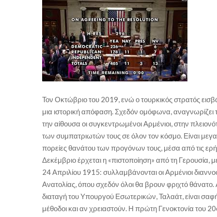
Τον Οκτώβριο του 2019, ενώ ο τουρκικός στρατός εισβ
μια ιστορική απόφαση. Σχεδόν ομόφωνα, αναγνωρίζει
την αίθουσα οι συγκεντρωμένοι Αρμένιοι, στην πλειον
των συμπατριωτών τους σε όλον τον κόσμο. Είναι μεγαλωμ
πορείες θανάτου των προγόνων τους, μέσα από τις ερήμ
Δεκέμβριο έρχεται η «πιστοποίηση» από τη Γερουσία, 
24 Απριλίου 1915: συλλαμβάνονται οι Αρμένιοι διαννο
Ανατολίας, όπου σχεδόν όλοι θα βρουν φριχτό θάνατο.
διαταγή του Υπουργού Εσωτερικών, Ταλαάτ, είναι σαφή
μέθοδοι και αν χρειαστούν. Η πρώτη Γενοκτονία του 20ο