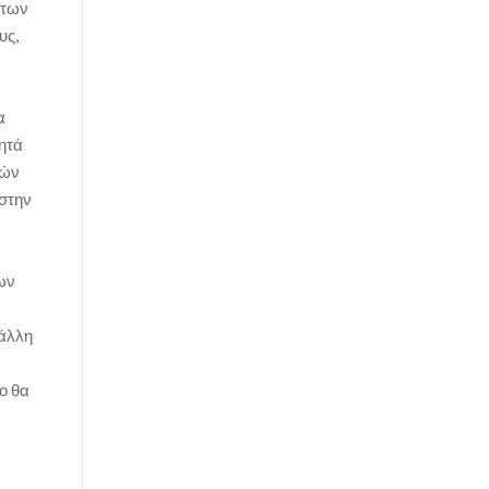
 των
υς,
α
θητά
ρών
 στην
των
 άλλη
ο θα