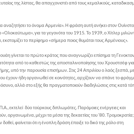
υταίος της λίστας, θα απαγχονιστέι από τους κεμαλικούς, καταδικασ
θα αναζητήσει το όνομα Αρμενία». Η φράση αυτή ανήκει στον Ουίνστ
ρο «Ολοκαύτωμα», για τα γεγονότα του 1915. Το 1939, ο Χίτλερ μιλών
, εκστομίζει το περίφημο «σήμερα ποιος θυμάται τους Αρμένιους».
υάη γίνεται το πρώτο κράτος που αναγνωρίζει επίσημα τη Γενοκτον
νατότητα από το καθεστώς της αποσταλινοποίησης του Χρουστσέφ γι
ς, υπό την παρουσία επισήμων. Στις 24 Απριλίου ο λαός ξεσπά, με
που έχουν ήδη οργανωθεί σε κοινότητες, αρχίζουν να σπάνε το φράγμ
μόσυνο, αλλά στο εξής θα πραγματοποιούν διαδηλώσεις στις κατά τό
.Π.Α., εκτελεί δύο τούρκους διπλωμάτες. Παρόμοιες ενέργειες και
ν, οργανωμένα, μέχρι τα μέσα της δεκαετίας του ’80. Τρομοκρατία;
δοθεί, φαίνεται ότι η ένοπλη δράση έπαιξε το δικό της ρόλο στη