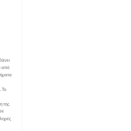
βάνει
ω από
θήματα
. Το
η της
 Η
κληρές