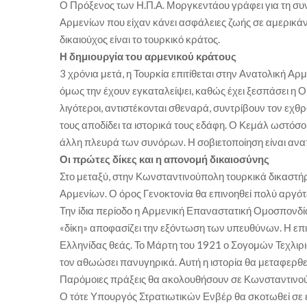
Ο Πρόξενος των Η.Π.Α. Μοργκεντάου γράφει για τη συνά
Αρμενίων που είχαν κάνει ασφάλειες ζωής σε αμερικάνι
δικαιούχος είναι το τουρκικό κράτος.
Η δημιουργία του αρμενικού κράτους
3 χρόνια μετά, η Τουρκία επιτίθεται στην Ανατολική Α
όμως την έχουν εγκαταλείψει, καθώς έχει ξεσπάσει η Ο
λιγότεροι, αντιστέκονται σθεναρά, συντρίβουν τον εχθ
τους αποδίδει τα ιστορικά τους εδάφη. Ο Κεμάλ ωστόσο
άλλη πλευρά των συνόρων. Η σοβιετοποίηση είναι αν
Οι πρώτες δίκες και η απονομή δικαιοσύνης
Στο μεταξύ, στην Κωνσταντινούπολη τουρκικά δικαστήρ
Αρμενίων. Ο όρος Γενοκτονία θα επινοηθεί πολύ αργό
Την ίδια περίοδο η Αρμενική Επαναστατική Ομοσπονδία
«δίκη» αποφασίζει την εξόντωση των υπευθύνων. Η επι
Ελληνίδας θεάς. Το Μάρτη του 1921 ο Σογομών Τεχλιριάν
τον αθωώσει πανυγηρικά. Αυτή η ιστορία θα μεταφερθεί
Παρόμοιες πράξεις θα ακολουθήσουν σε Κωνσταντινούπ
Ο τότε Υπουργός Στρατιωτικών Ενβέρ θα σκοτωθεί σε 