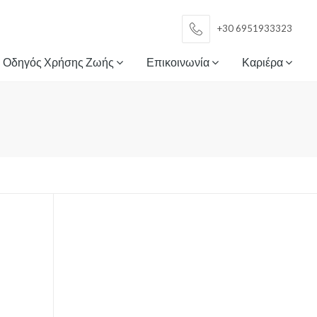
+30 6951933323
Οδηγός Χρήσης Ζωής
Επικοινωνία
Καριέρα