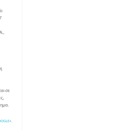
Το
7
Α.,
κή
ται σε
ς,
τημα.
OGLE+,