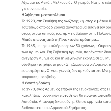
Αξιωματικό Αγκόπ Μελκουμιάν. Ο γιατρός Ναζίμ, ο τελε
για συνομωσία.
Η λήθη του μεσοπολέμου
Το 1923, στη Συνθήκη της Λωζάνης, «η Ιστορία μάταια 
Τσώτσιλ, ο οποίος 5 χρόνια αργότερα θα εισάγει τον ό
στους στρατιωτικούς του, πριν εισβάλουν στην Πολωνία
Μισός αιώνας από τη Γενοκτονία, ορόσημο…
Το 1965, με τη συμπλήρωση των 50 χρόνων, η Ουρουγο
των Αρμενίων. Στη Σοβιετική Αρμενία, παρέχεται η δυ
ανέγερση Μνημείου και τη διεξαγωγή εκδηλώσεων Μνήμη
σύνθημα «τα χώματά μας». Στη Διασπορά οι Αρμένιοι, 
εσωστρέφειας. Οι νέες γεννιές δεν αρκούνται στο Μνη
τουρκικές πρεσβείες.
Η ένοπλη δράση
Το 1973, ένας Αρμένιος επιζών της Γενοκτονίας, στις Η
καταλήψεις τουρικικών πρεσβειών θα πραγματοποιηθού
Αυτοδικία; Απονομή δικαιοσύνης; Όποια ερμηνεία και αν 
διεθνοποίηση του Αρμενικού Ζητήματος.