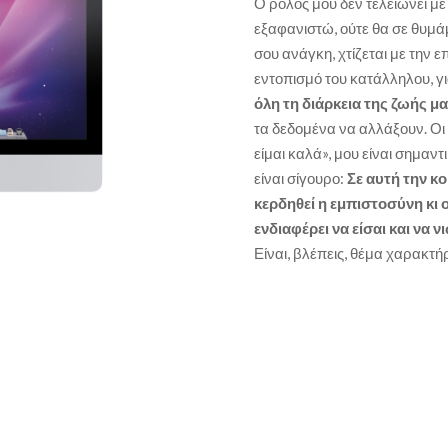
Ο ρόλος μου δεν τελειώνει μ
εξαφανιστώ, ούτε θα σε θυμά
σου ανάγκη, χτίζεται με την επ
εντοπισμό του κατάλληλου, γι
όλη τη διάρκεια της ζωής μα
τα δεδομένα να αλλάξουν. Οι 
είμαι καλά», μου είναι σημαντ
είναι σίγουρο:
Σε αυτή την κ
κερδηθεί η εμπιστοσύνη κι 
ενδιαφέρει να είσαι και να 
Είναι, βλέπεις, θέμα χαρακτή