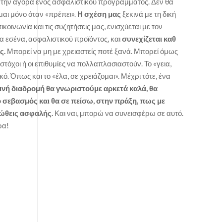
ε την αγορά ενός ασφαλιστικού προγράμματος. Δεν θα
μαι μόνο όταν «πρέπει».
Η σχέση μας
ξεκινά με τη δική
ικοινωνία και τις συζητήσεις μας, ενισχύεται με τον
α εσένα, ασφαλιστικού προϊόντος, και
συνεχίζεται καθ
ς.
Μπορεί να μη με χρειαστείς ποτέ ξανά. Μπορεί όμως
στόχοι ή οι επιθυμίες να πολλαπλασιαστούν. Το «γεια,
ικό. Όπως και το «έλα, σε χρειάζομαι». Μέχρι τότε, ένα
οινή διαδρομή θα γνωριστούμε αρκετά καλά, θα
ο σεβασμός και θα σε πείσω, στην πράξη, πως με
νιώθεις ασφαλής.
Και ναι, μπορώ να συνεισφέρω σε αυτό.
ρα!