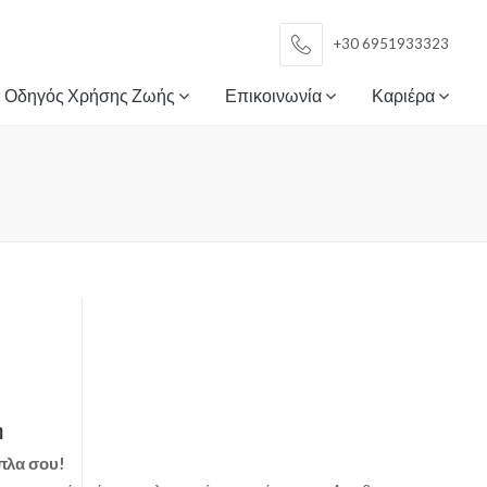
+30 6951933323
Οδηγός Χρήσης Ζωής
Επικοινωνία
Καριέρα
η
ίπλα σου!